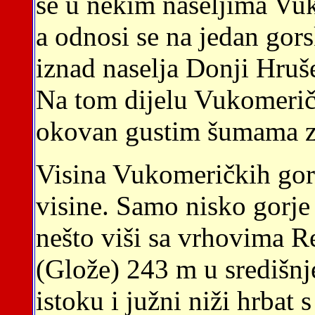
se u nekim naseljima Vu
a odnosi se na jedan go
iznad naselja Donji Hruš
Na tom dijelu Vukomeričk
okovan gustim šumama z
Visina Vukomeričkih gor
visine. Samo nisko gorje 
nešto viši sa vrhovima 
(Glože) 243 m u središnj
istoku i južni niži hrbat