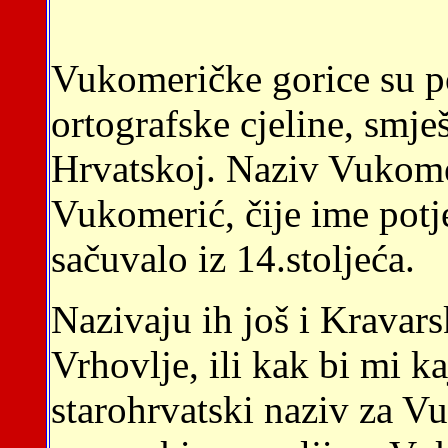
Vukomeričke gorice su p
ortografske cjeline, smj
Hrvatskoj. Naziv Vukomer
Vukomerić, čije ime pot
sačuvalo iz 14.stoljeća.
Nazivaju ih još i Kravar
Vrhovlje, ili kak bi mi k
starohrvatski naziv za V