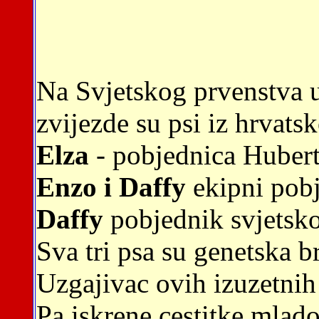
Na Svjetskog prvenstva 
zvijezde su psi iz hrvats
Elza
- pobjednica Hubert
Enzo i Daffy
ekipni pobj
Daffy
pobjednik svjetsk
Sva tri psa su genetska b
Uzgajivac ovih izuzetnih
Pa iskrene cestitke mlad