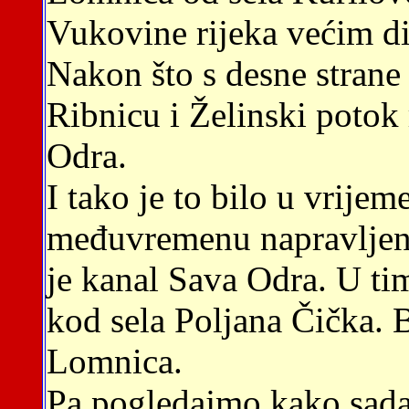
Vukovine rijeka većim d
Nakon što s desne strane
Ribnicu i Želinski potok 
Odra.
I tako je to bilo u vrije
međuvremenu napravljeni 
je kanal Sava Odra. U ti
kod sela Poljana Čička. B
Lomnica.
Pa pogledajmo kako sada 