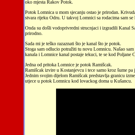
oko mjesta Rakov Potok.
Potok Lomnica u mom sjecanju ostao je prirodan. Krivudav,
stvara rijeku Odru. U takvoj Lomnici sa rodacima sam se k
Onda su došli vodoprivredni strucnjaci i izgradili Kanal Sa
prirodno.
Sada mi je teško razaznati što je kanal što je potok.
Stoga sam odlucio potražiti tu novu Lomnicu. Našao sam j
kanala i Lomnice kanal postaje tekuci, te se kod Poljane C
Jedna od pritoka Lomnice je potok Ramišcak.
Ramišcak izvire u Kostanjevcu i tece samo kroz šume pa 
Jednim svojim dijelom Ramišcak predstavlja granicu izme
utjece u potok Lomnicu kod lovackog doma u Kušancu.