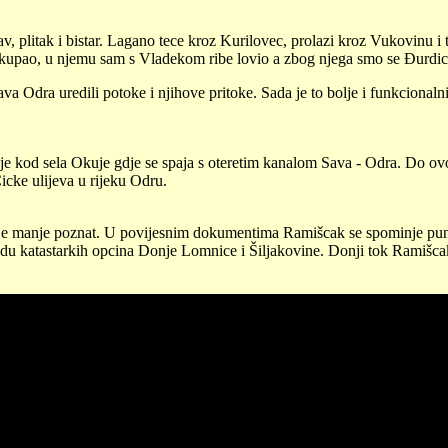
 plitak i bistar. Lagano tece kroz Kurilovec, prolazi kroz Vukovinu i 
upao, u njemu sam s Vladekom ribe lovio a zbog njega smo se Đurdica i 
va Odra uredili potoke i njihove pritoke. Sada je to bolje i funkcionaln
e kod sela Okuje gdje se spaja s oteretim kanalom Sava - Odra. Do ovo
icke ulijeva u rijeku Odru.
je manje poznat. U povijesnim dokumentima Ramišcak se spominje puno 
du katastarkih opcina Donje Lomnice i Šiljakovine. Donji tok Ramišcak