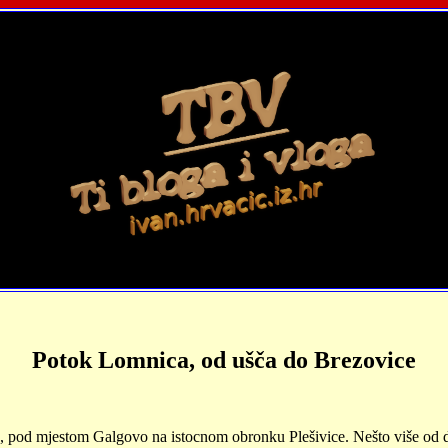
Potok Lomnica, od ušča do Brezovice
, pod mjestom Galgovo na istocnom obronku Plešivice. Nešto više od dv